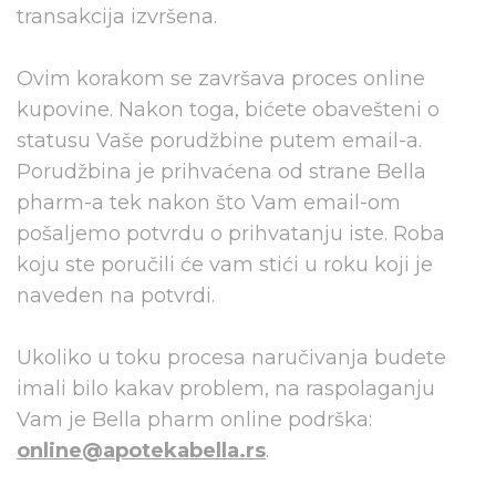
transakcija izvršena.
Ovim korakom se završava proces online
kupovine. Nakon toga, bićete obavešteni o
statusu Vaše porudžbine putem email-a.
Porudžbina je prihvaćena od strane Bella
pharm-a tek nakon što Vam email-om
pošaljemo potvrdu o prihvatanju iste. Roba
koju ste poručili će vam stići u roku koji je
naveden na potvrdi.
Ukoliko u toku procesa naručivanja budete
imali bilo kakav problem, na raspolaganju
Vam je Bella pharm online podrška:
online@apotekabella.rs
.