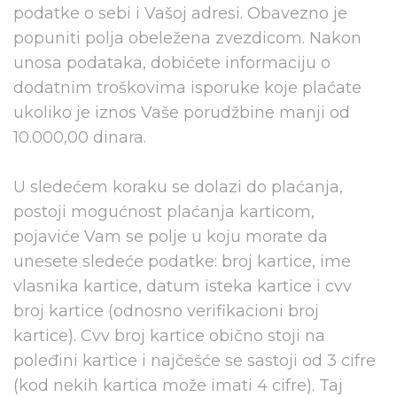
podatke o sebi i Vašoj adresi. Obavezno je
popuniti polja obeležena zvezdicom. Nakon
unosa podataka, dobićete informaciju o
dodatnim troškovima isporuke koje plaćate
ukoliko je iznos Vaše porudžbine manji od
10.000,00 dinara.
U sledećem koraku se dolazi do plaćanja,
postoji mogućnost plaćanja karticom,
pojaviće Vam se polje u koju morate da
unesete sledeće podatke: broj kartice, ime
vlasnika kartice, datum isteka kartice i cvv
broj kartice (odnosno verifikacioni broj
kartice). Cvv broj kartice obično stoji na
poleđini kartice i najčešće se sastoji od 3 cifre
(kod nekih kartica može imati 4 cifre). Taj