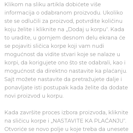
Klikom na sliku artikla dobićete više
informacija o odabranom proizvodu. Ukoliko
ste se odlučili za proizvod, potvrdite količinu
koju želite i kliknite na „Dodaj u korpu“. Kada
to uradite, u gornjem desnom delu ekrana će
se pojaviti sličica korpe koji vam nudi
mogućnost da vidite stvari koje se nalaze u
korpi, da korigujete ono što ste odabrali, kao i
mogućnost da direktno nastavite ka plaćanju.
Sajt možete nastavite da pretražujete dalje i
ponavljate isti postupak kada želite da dodate
novi proizvod u korpu.
Kada završite proces izbora proizvoda, kliknite
na sličicu korpe i „NASTAVITE KA PLAĆANJU“.
Otvoriće se novo polje u koje treba da unesete