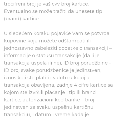
trocifreni broj je vaš cvv broj kartice.
Eventualno se može tražiti da unesete tip
(brand) kartice.
U sledećem koraku pojaviće Vam se potvrda
kupovine koju možete odštampati ili
jednostavno zabeležiti podatke o transakciji –
informacije o statusu transakcije (da li je
transakcija uspela ili ne), ID broj porudžbine -
ID broj svake porudžbenice je jedinstven,
iznos koji ste platili i valutu u kojoj je
transakcija obavljena, zadnje 4 cifre kartice sa
kojom ste izvršili plaćanje i tip ili brand
kartice, autorizacioni kod banke – broj
jedinstven za svaku uspešnu kartičnu
transakciju, i datum i vreme kada je